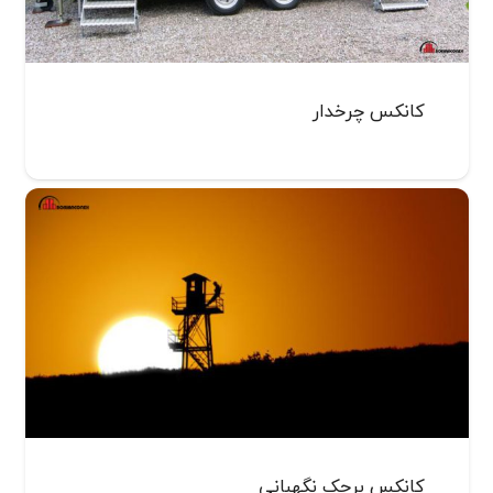
کانکس چرخدار
کانکس برجک نگهبانی