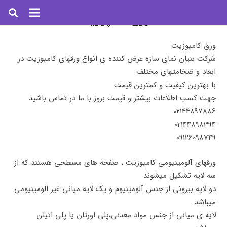
ورق کامپوزیت
ورق کامپوزیت
شرکت بنیان نمای سازه عرض کننده ی انواع ورقهای کامپوزیت در
ابعاد و ضخامتهای مختلف
با بهترین کیفیت و کمترین قیمت
جهت کسب اطلاعات بیشتر و قیمت بروز با ما در تماس باشید
02144897886
02144898394
09126098749
ورقهای آلومینیومی کامپوزیت ، صفحه های مسطحی هستند که از
سه لایه تشکیل میشوند
دو لایه بیرونی از جنس آلومینیوم و یک لایه میانی غیر الومینیومی
میباشد.
لایه ی میانی از جنس مواد معدنی،پلی اورتان یا پلی اتیلن