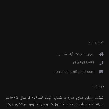
تماس با ما
تهران – جنت آباد شمالی
09126098749
bonianconex@gmail.com
درباره ما
شرکت بنیان نمای سازه با شماره ثبت 274086 از سال 1385 در
زمینه نصب واجرای نمای کامپوزیت و چوب ترمو ،ویلاهای پیش